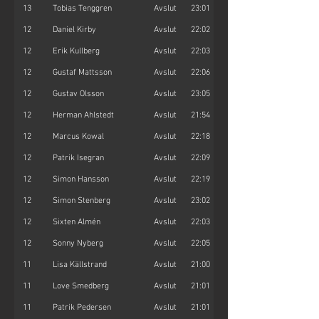
13
Tobias Tenggren
Avslut
23:01
12
Daniel Kirby
Avslut
22:02
12
Erik Kullberg
Avslut
22:03
12
Gustaf Mattsson
Avslut
22:06
12
Gustav Olsson
Avslut
23:05
12
Herman Ahlstedt
Avslut
21:54
12
Marcus Kowal
Avslut
22:18
12
Patrik Isegran
Avslut
22:09
12
Simon Hansson
Avslut
22:19
12
Simon Stenberg
Avslut
23:02
12
Sixten Almén
Avslut
22:03
12
Sonny Nyberg
Avslut
22:05
11
Lisa Källstrand
Avslut
21:00
11
Love Smedberg
Avslut
21:01
11
Patrik Pedersen
Avslut
21:01