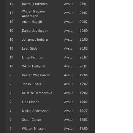
11
Rasmus Ritzman
Avslut
21:01
Walter Ikegami
11
Avslut
21:02
Andersson
10
Adam Hagsjö
Avslut
20:02
10
Daniel Jacobsson
Avslut
20:00
10
Johannes Imberg
Avslut
20:00
10
Leah Söder
Avslut
20:02
10
Linus Fellman
Avslut
20:07
10
Viktor Hellqvist
Avslut
20:01
9
Buster Wesslander
Avslut
19:04
9
Jonas Lindvall
Avslut
19:02
9
Kristine Dembovska
Avslut
19:02
9
Lisa Olsson
Avslut
19:02
9
Niclas Andersson
Avslut
19:27
9
Oskar Clewe
Avslut
19:03
9
William Nilsson
Avslut
19:00